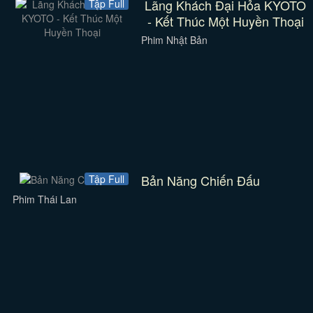
Lãng Khách Đại Hỏa KYOTO
Tập Full
- Kết Thúc Một Huyền Thoại
Phim Nhật Bản
Bản Năng Chiến Đấu
Tập Full
Phim Thái Lan