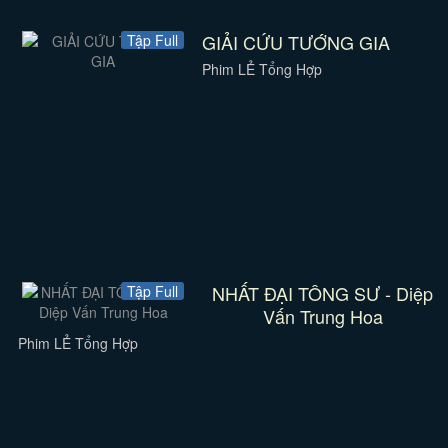
GIẢI CỨU TƯỚNG GIA
Tập Full
Phim LẺ Tổng Hợp
NHẤT ĐẠI TÔNG SƯ - Diệp
Tập Full
Vấn Trung Hoa
Phim LẺ Tổng Hợp