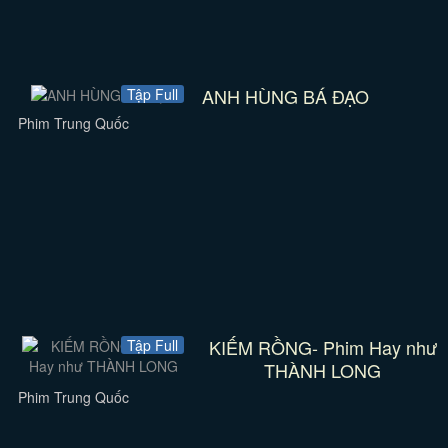
ANH HÙNG BÁ ĐẠO
Tập Full
Phim Trung Quốc
KIẾM RỒNG- Phim Hay như
Tập Full
THÀNH LONG
Phim Trung Quốc