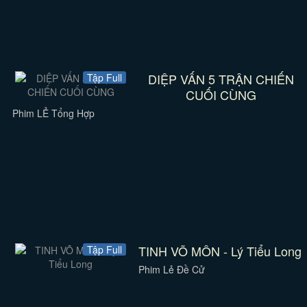
DIỆP VẤN 5 TRẬN CHIẾN
Tập Full
CUỐI CÙNG
Phim LẺ Tổng Hợp
TINH VÕ MÔN - Lý Tiểu Long
Tập Full
Phim Lẻ Đề Cử