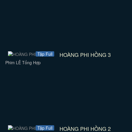
HOÀNG PHI HỒNG 3
Tập Full
Phim LẺ Tổng Hợp
HOÀNG PHI HỒNG 2
Tập Full