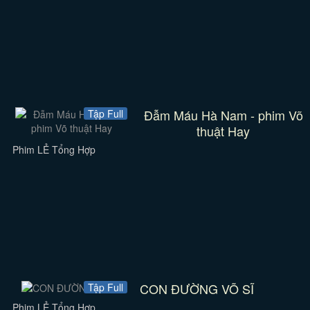
Đẫm Máu Hà Nam - phim Võ
Tập Full
thuật Hay
Phim LẺ Tổng Hợp
CON ĐƯỜNG VÕ SĨ
Tập Full
Phim LẺ Tổng Hợp