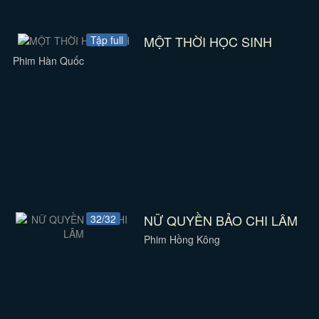
MỘT THỜI HỌC SINH
Tập full
Phim Hàn Quốc
NỮ QUYỀN BẢO CHI LÂM
32/32
Phim Hồng Kông