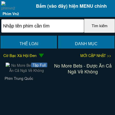
Bấm (vào đây) hiện MENU chính
Phim Vn2
THỂ LOẠI
DANH MỤC
Cờ Bạc Xã Hội Đen
MỚI CẬP NHẬT >>
No More Bets - Được Ăn Cả
Tập Full
Ngã Về Không
Phim Trung Quốc