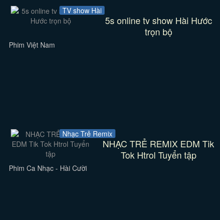
TV show Hài
5s online tv show Hài Hước
trọn bộ
Phim Việt Nam
Nhạc Trẻ Remix
NHẠC TRẺ REMIX EDM Tik
Tok Htrol Tuyển tập
Phim Ca Nhạc - Hài Cười