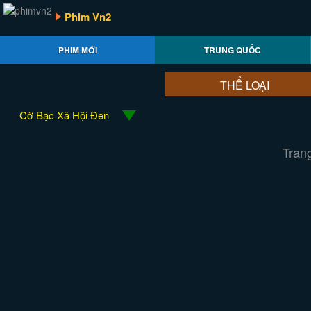
Phim Vn2
PHIM MỚI
TRUNG QUỐC
THỂ LOẠI
Cờ Bạc Xã Hội Đen
Trang