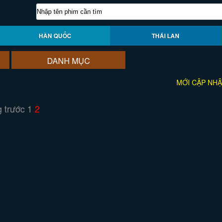
HÀN QUỐC
THÁI LAN
DANH MỤC
MỚI CẬP NHẬ
 trước
1
2