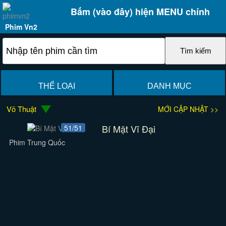
Bấm (vào đây) hiện MENU chính
Phim Vn2
THỂ LOẠI
DANH MỤC
Võ Thuật
MỚI CẬP NHẬT >>
Bí Mật Vĩ Đại
51/51
Phim Trung Quốc