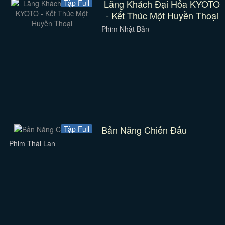
Lãng Khách Đại Hỏa KYOTO
Tập Full
- Kết Thúc Một Huyền Thoại
Phim Nhật Bản
Bản Năng Chiến Đấu
Tập Full
Phim Thái Lan