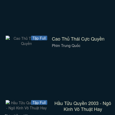
Cao Thủ Thái Cực Quyền
Tập Full
Phim Trung Quốc
Hầu Tửu Quyền 2003 - Ngô
Tập Full
Kinh Võ Thuật Hay