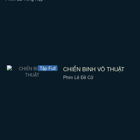
CHIẾN BINH VÕ THUẬT
Tập Full
Phim Lẻ Đề Cử