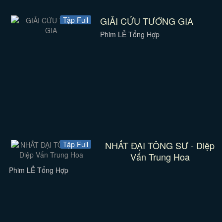
GIẢI CỨU TƯỚNG GIA
Tập Full
Phim LẺ Tổng Hợp
NHẤT ĐẠI TÔNG SƯ - Diệp
Tập Full
Vấn Trung Hoa
Phim LẺ Tổng Hợp