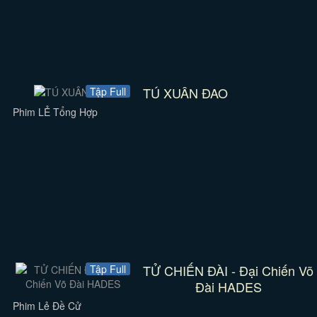
TÚ XUÂN ĐAO
Tập Full
Phim LẺ Tổng Hợp
TỬ CHIẾN ĐÀI - Đại Chiến Võ
Tập Full
Đài HADES
Phim Lẻ Đề Cử