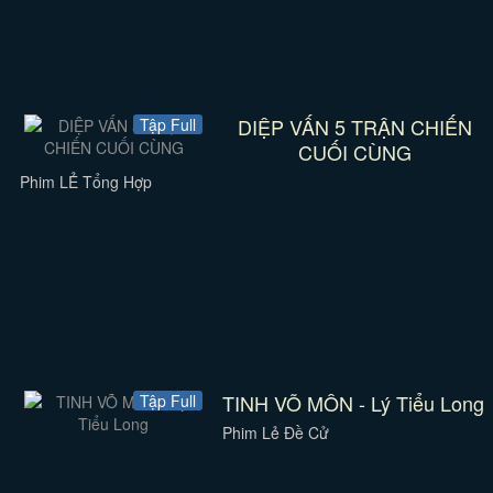
DIỆP VẤN 5 TRẬN CHIẾN
Tập Full
CUỐI CÙNG
Phim LẺ Tổng Hợp
TINH VÕ MÔN - Lý Tiểu Long
Tập Full
Phim Lẻ Đề Cử