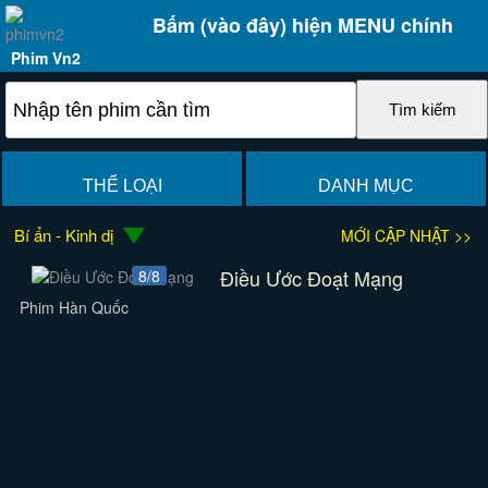
Bấm (vào đây) hiện MENU chính
Phim Vn2
THỂ LOẠI
DANH MỤC
Bí ẩn - Kinh dị
MỚI CẬP NHẬT >>
Điều Ước Đoạt Mạng
8/8
Phim Hàn Quốc