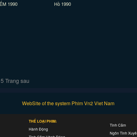
IẾM 1990
Hồ 1990
5
Trang sau
WebSite of the system Phim Vn2 Viet Nam
THỂ LOẠI PHIM:
Tình Cảm
Hành Động
Ngôn Tình Xuy
Tình Cảm Hành Động