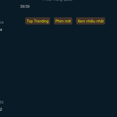
39/39
Top Trending
Phim mới
Xem nhiều nhất
a
82