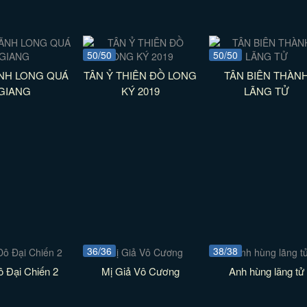
50/50
50/50
NH LONG QUÁ
TÂN Ỷ THIÊN ĐỒ LONG
TÂN BIÊN THÀN
GIANG
KÝ 2019
LÃNG TỬ
36/36
38/38
 Đại Chiến 2
Mị Giả Vô Cương
Anh hùng lãng tử