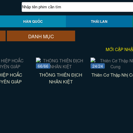
HÀN QUỐC
THÁI LAN
DANH MỤC
MỚI CẬP NHẬ
66/66
24/24
HIỆP HOẮC
THÔNG THIÊN ĐỊCH
Thiên Cơ Thập Nhị C
YÊN GIÁP
NHÂN KIỆT