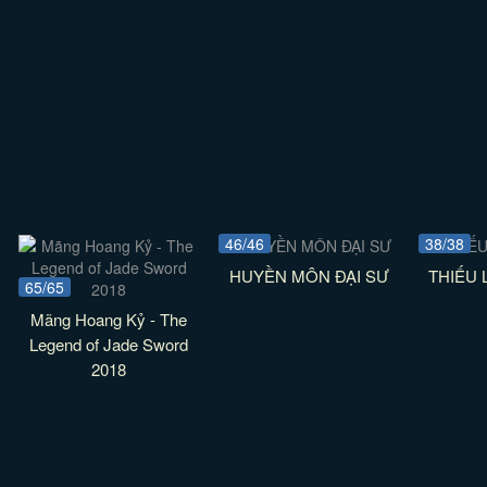
46/46
38/38
HUYỀN MÔN ĐẠI SƯ
THIẾU 
65/65
Mãng Hoang Kỷ - The
Legend of Jade Sword
2018