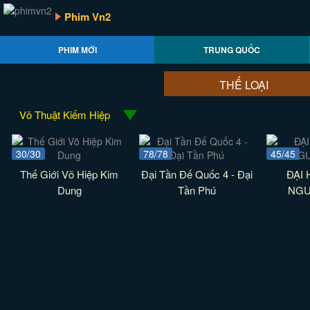
Phim Vn2
PHIM MỚI
TRUNG QUỐC
THỂ LOẠI
Võ Thuật Kiếm Hiệp
30/30
78/78
45/45
Thế Giới Võ Hiệp Kim
Đại Tần Đế Quốc 4 - Đại
ĐẠI 
Dung
Tần Phú
NGU