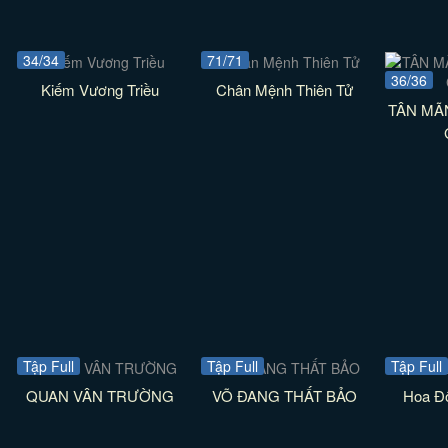
34/34
71/71
36/36
Kiếm Vương Triều
Chân Mệnh Thiên Tử
TÂN MÃ
Tập Full
Tập Full
Tập Full
QUAN VÂN TRƯỜNG
VÕ ĐANG THẤT BẢO
Hoa Đô