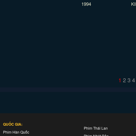
1994
K
1
2
3
4
QUỐC GIA:
Phim Thái Lan
Phim Hàn Quốc
Phim Nhật Bản