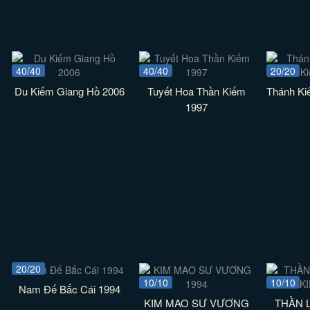
40/40
40/40
20/20
Du Kiếm Giang Hồ 2006
Tuyết Hoa Thần Kiếm
Thánh K
1997
20/20
10/10
10/10
Nam Đế Bắc Cái 1994
KIM MAO SƯ VƯƠNG
THẦN 