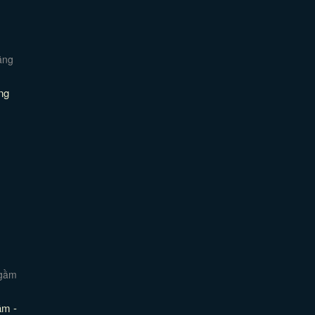
ng
m -