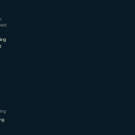
ăng
t
ng