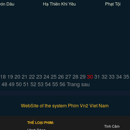
ón Dâu
Hạ Thiên Khi Yêu
Phạt Tội
18
19
20
21
22
23
24
25
26
27
28
29
30
31
32
33
34
35
48
49
50
51
52
53
54
55
56
Trang sau
WebSite of the system Phim Vn2 Viet Nam
THỂ LOẠI PHIM:
Tình Cảm
Hành Động