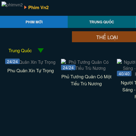
Phim Vn2
PHIM MỚI
TRUNG QUỐC
THỂ LOẠI
Trung Quốc
24/24
24/24
Phu Quân Xin Tự Trọng
40/40
Phủ Tướng Quân Có Một
Người 
Tiểu Trù Nương
Sáng -