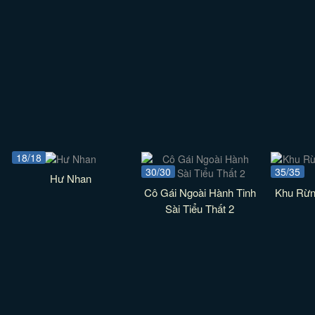
18/18
30/30
35/35
Hư Nhan
Cô Gái Ngoài Hành Tinh
Khu Rừn
Sài Tiểu Thất 2