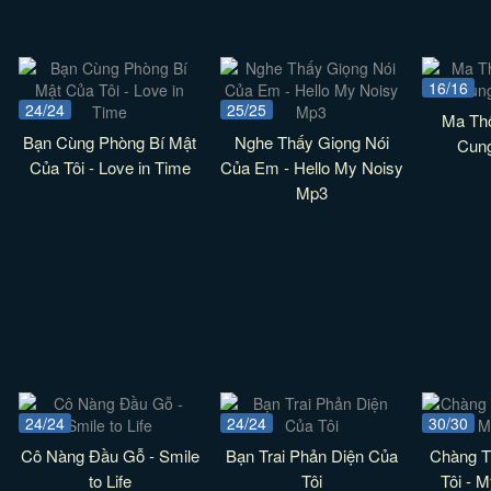
16/16
24/24
25/25
Ma Thổ
Bạn Cùng Phòng Bí Mật
Nghe Thấy Giọng Nói
Cun
Của Tôi - Love in Time
Của Em - Hello My Noisy
Mp3
24/24
24/24
30/30
Cô Nàng Đầu Gỗ - Smile
Bạn Trai Phản Diện Của
Chàng Tr
to Life
Tôi
Tôi - 