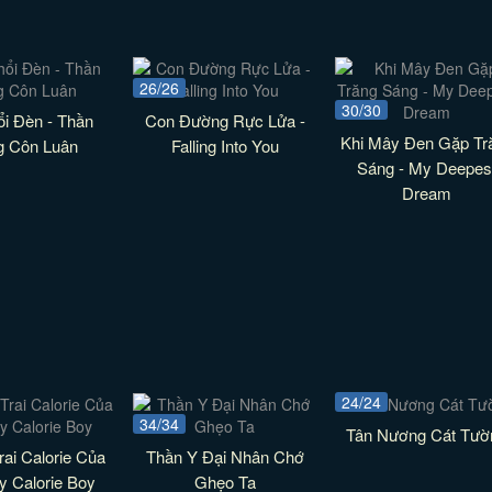
26/26
30/30
i Đèn - Thần
Con Đường Rực Lửa -
Khi Mây Đen Gặp Tr
g Côn Luân
Falling Into You
Sáng - My Deepes
Dream
24/24
34/34
Tân Nương Cát Tườ
ai Calorie Của
Thần Y Đại Nhân Chớ
My Calorie Boy
Ghẹo Ta