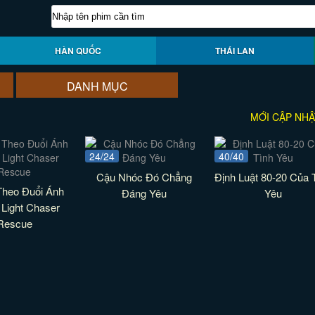
HÀN QUỐC
THÁI LAN
DANH MỤC
MỚI CẬP NHẬ
24/24
40/40
Cậu Nhóc Đó Chẳng
Định Luật 80-20 Của 
Theo Đuổi Ánh
Đáng Yêu
Yêu
 Light Chaser
Rescue