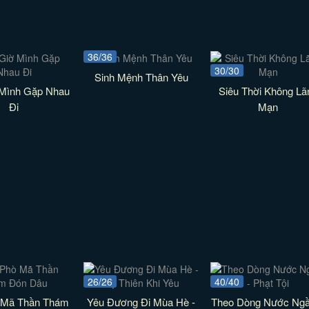
36/36
30/30
Sinh Mệnh Thân Yêu
 Mình Gặp Nhau
Siêu Thời Không Lã
Đi
Mạn
26/26
40/40
 Mã Thần Thám
Yêu Đương Đi Mùa Hè -
Theo Dòng Nước Ngầ