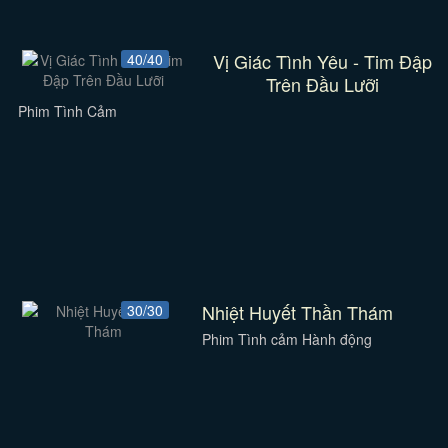
Vị Giác Tình Yêu - Tim Đập
40/40
Trên Đầu Lưỡi
Phim Tình Cảm
Nhiệt Huyết Thần Thám
30/30
Phim Tình cảm Hành động