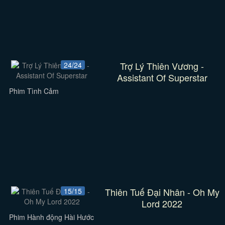
Trợ Lý Thiên Vương -
24/24
Assistant Of Superstar
Phim Tình Cảm
Thiên Tuế Đại Nhân - Oh My
15/15
Lord 2022
Phim Hành động Hài Hước