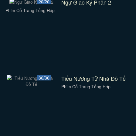
Ngự Giao Ký Phần 2
20/20
Phim Cổ Trang Tổng Hợp
Tiểu Nương Tử Nhà Đồ Tể
36/36
Phim Cổ Trang Tổng Hợp