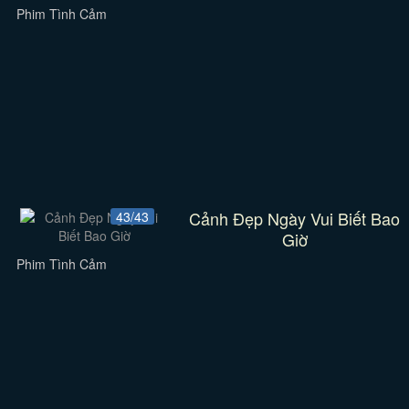
Phim Tình Cảm
Cảnh Đẹp Ngày Vui Biết Bao
43/43
Giờ
Phim Tình Cảm