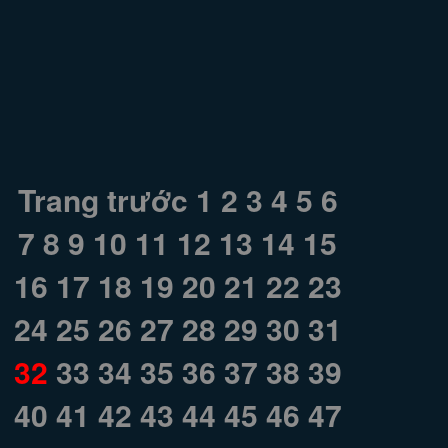
Trang trước
1
2
3
4
5
6
7
8
9
10
11
12
13
14
15
16
17
18
19
20
21
22
23
24
25
26
27
28
29
30
31
32
33
34
35
36
37
38
39
40
41
42
43
44
45
46
47