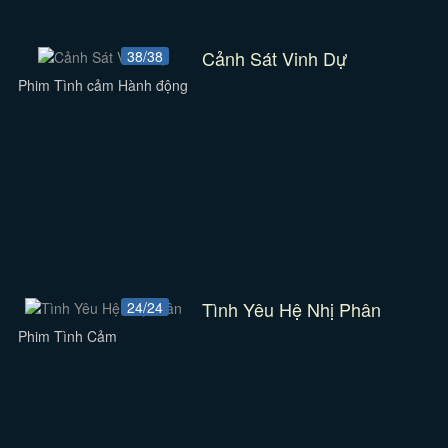
Cảnh Sát Vinh Dự
38/38
Phim Tình cảm Hành động
Tình Yêu Hệ Nhị Phân
24/24
Phim Tình Cảm