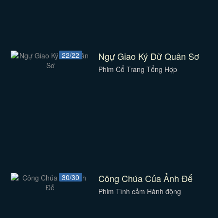
Ngự Giao Ký Dữ Quân Sơ
22/22
Phim Cổ Trang Tổng Hợp
Công Chúa Của Ảnh Đế
30/30
Phim Tình cảm Hành động