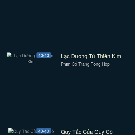
Lạc Dương Tứ Thiên Kim
40/40
Phim Cổ Trang Tổng Hợp
Quy Tắc Của Quý Cô
40/40