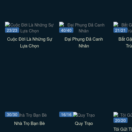
23/23
40/40
21/21
Cuộc Đời Là Những Sự
Đại Phụng Đả Canh
Bắt Gặ
Lựa Chọn
Nhân
Tr
30/30
16/16
20/20
Nhà Trọ Bạn Bè
Quy Trạo
Tôi Gửi T