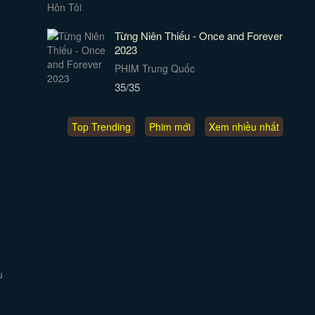
Từng Niên Thiếu - Once and Forever
2023
PHIM Trung Quốc
35/35
Top Trending
Phim mới
Xem nhiều nhất