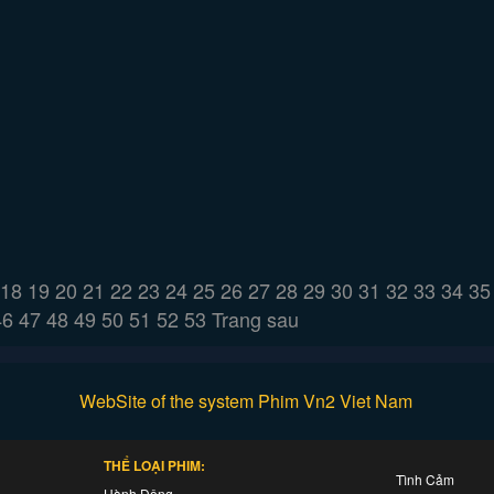
18
19
20
21
22
23
24
25
26
27
28
29
30
31
32
33
34
35
46
47
48
49
50
51
52
53
Trang sau
WebSite of the system Phim Vn2 Viet Nam
THỂ LOẠI PHIM:
Tình Cảm
Hành Động