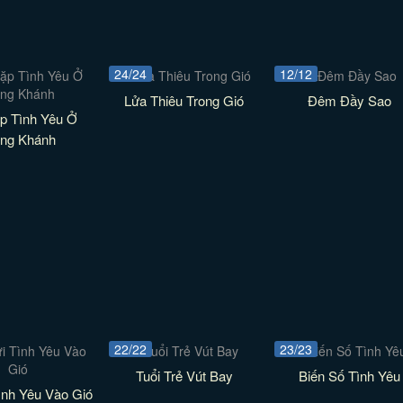
24/24
12/12
Lửa Thiêu Trong Gió
Đêm Đầy Sao
p Tình Yêu Ở
ùng Khánh
22/22
23/23
Tuổi Trẻ Vút Bay
Biến Số Tình Yêu
ình Yêu Vào Gió