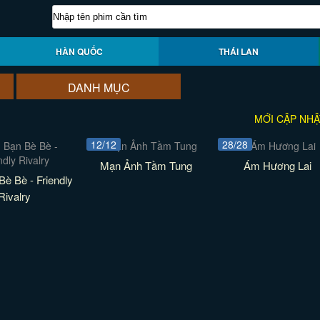
HÀN QUỐC
THÁI LAN
DANH MỤC
MỚI CẬP NHẬ
12/12
28/28
Mạn Ảnh Tầm Tung
Ám Hương Lai
è Bè - Friendly
Rivalry