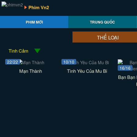
Phim Vn2
PHIM MỚI
TRUNG QUỐC
THỂ LOẠI
Tình Cảm
22/22
10/10
16/16
Mạn Thành
Tình Yêu Của Mu Bi
Bạn Bạn B