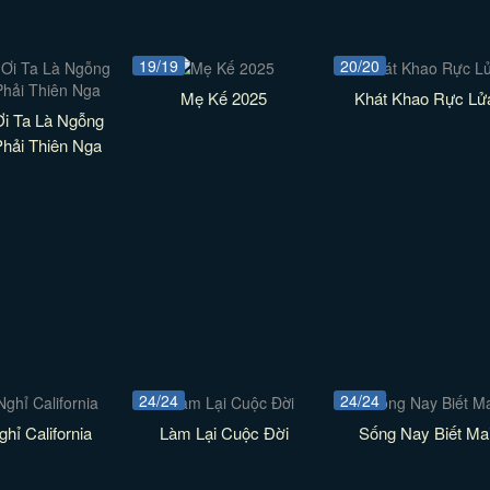
19/19
20/20
Mẹ Kế 2025
Khát Khao Rực Lử
i Ta Là Ngỗng
hải Thiên Nga
24/24
24/24
hỉ California
Làm Lại Cuộc Đời
Sống Nay Biết Ma