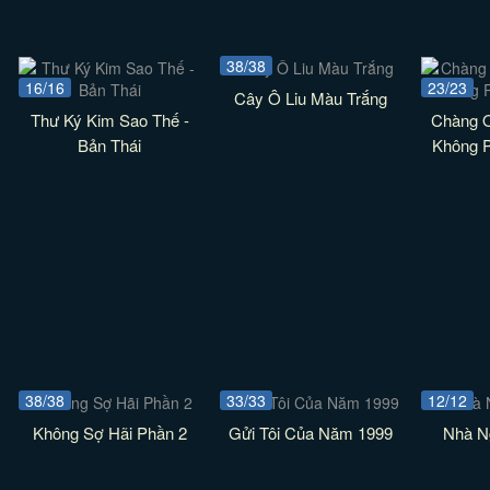
38/38
16/16
23/23
Cây Ô Liu Màu Trắng
Thư Ký Kim Sao Thế -
Chàng Ơ
Bản Thái
Không P
38/38
33/33
12/12
Không Sợ Hãi Phần 2
Gửi Tôi Của Năm 1999
Nhà Ng