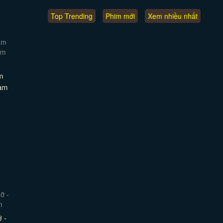
Top Trending
Phim mới
Xem nhiều nhất
m
Sam
 -