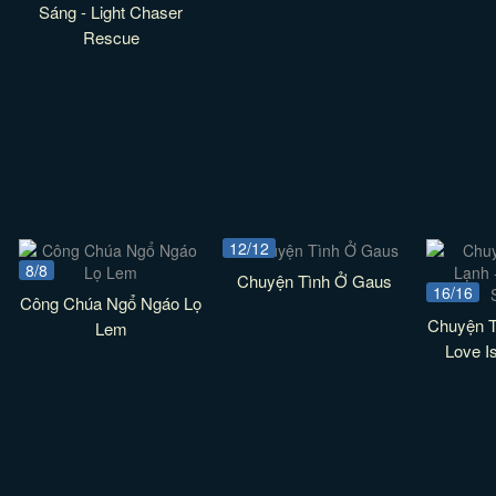
Sáng - Light Chaser
Rescue
12/12
8/8
Chuyện Tình Ở Gaus
16/16
Công Chúa Ngổ Ngáo Lọ
Chuyện T
Lem
Love I