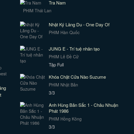
Tra Nam
PHIM Thái Lan
Nhật Ký Lãng Du - One Day Of
PHIM Hàn Quốc
JUNG E - Trí tuệ nhân tạo
PHIM Lẻ Đề Cử
Tập Full
Khóa Chặt Cửa Nào Suzume
PHIM Nhật Bản
ăng
3/3
t
Anh Hùng Bản Sắc 1 - Châu Nhuận
Phát 1986
PHIM Hồng Kông
3/3