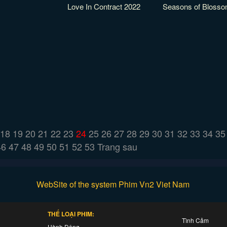
Love In Contract 2022
Seasons of Bloss
18
19
20
21
22
23
24
25
26
27
28
29
30
31
32
33
34
35
46
47
48
49
50
51
52
53
Trang sau
WebSite of the system Phim Vn2 Viet Nam
THỂ LOẠI PHIM:
Tình Cảm
Hành Động