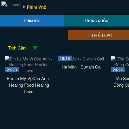
Phim Vn2
PHIM MỚI
TRUNG QUỐC
THỂ LOẠI
Tình Cảm
16/16
Hạ Màn - Curtain Call
23/23
24/24
Em Là Mỹ Vị Của Anh -
Tỏa Sá
Healing Food Healing
Đông Củ
Love