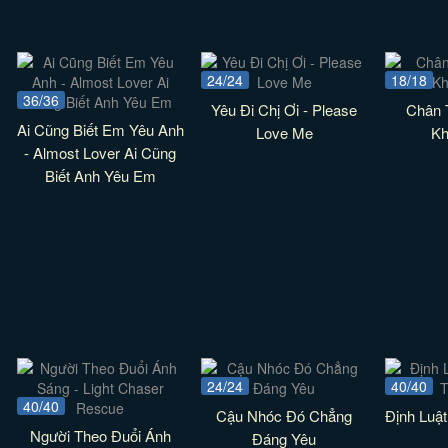
24/24
18/18
36/36
Yêu Đi Chị Ơi - Please
Chân 
Ai Cũng Biết Em Yêu Anh
Love Me
Kh
- Almost Lover Ai Cũng
Biết Anh Yêu Em
24/24
40/40
40/40
Cậu Nhóc Đó Chẳng
Định Luật
Người Theo Đuổi Ánh
Đáng Yêu