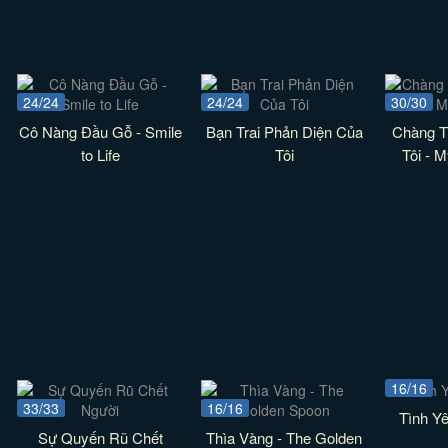
24/24
24/24
30/30
Cô Nàng Đầu Gỗ - Smile
Bạn Trai Phản Diện Của
Chàng Tr
to Life
Tôi
Tôi - 
16/16
33/33
16/16
Tình Y
Sự Quyến Rũ Chết
Thìa Vàng - The Golden