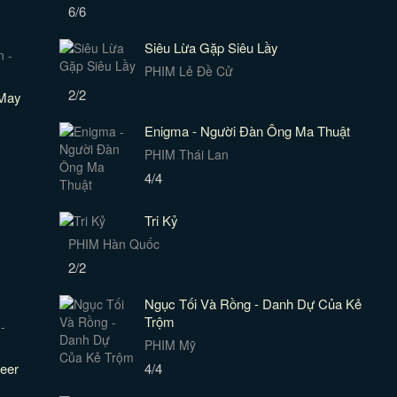
6/6
Siêu Lừa Gặp Siêu Lầy
PHIM Lẻ Đề Cử
2/2
 May
Enigma - Người Đàn Ông Ma Thuật
PHIM Thái Lan
4/4
Tri Kỷ
PHIM Hàn Quốc
2/2
Ngục Tối Và Rồng - Danh Dự Của Kẻ
Trộm
PHIM Mỹ
heer
4/4