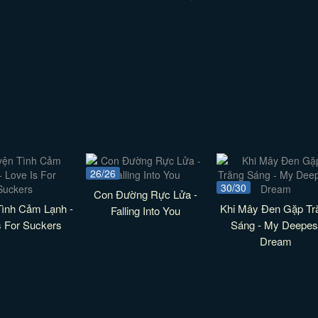
26/26
30/30
Con Đường Rực Lửa -
ình Cảm Lạnh -
Khi Mây Đen Gặp Tr
Falling Into You
s For Suckers
Sáng - My Deepes
Dream