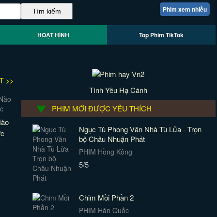
Phim xem nhiều
HOẠT HÌNH
Top Phim TikTok
T >>
Tình Yêu Hạ Cánh
PHIM MỚI ĐƯỢC YÊU THÍCH
Nào
Ngục Tù Phong Vân Nhà Tù Lửa - Trọn
ức
bộ Châu Nhuận Phát
PHIM Hồng Kông
5/5
Chim Mồi Phần 2
PHIM Hàn Quốc