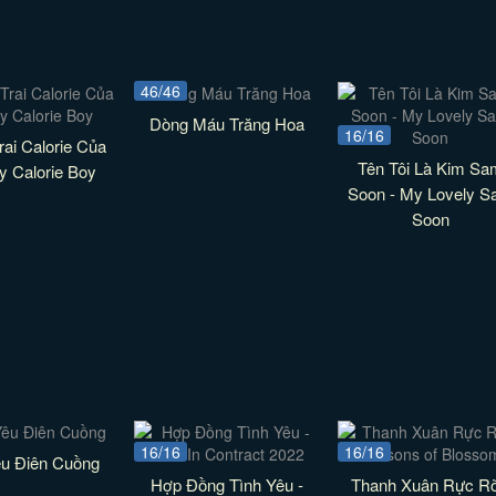
46/46
Dòng Máu Trăng Hoa
16/16
ai Calorie Của
Tên Tôi Là Kim Sa
My Calorie Boy
Soon - My Lovely 
Soon
16/16
16/16
êu Điên Cuồng
Hợp Đồng Tình Yêu -
Thanh Xuân Rực Rỡ