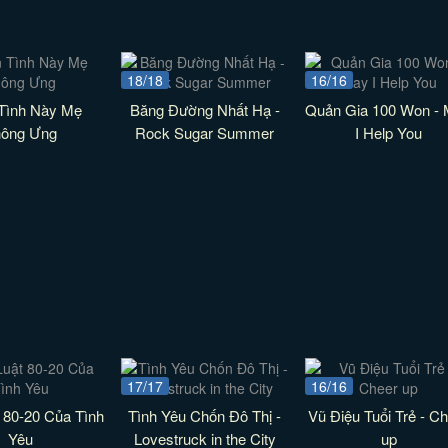
18/18
16/16
Tình Này Mẹ
Băng Đường Nhất Hạ -
Quản Gia 100 Won -
ông Ưng
Rock Sugar Summer
I Help You
17/17
16/16
 80-20 Của Tình
Tình Yêu Chốn Đô Thị -
Vũ Điệu Tuổi Trẻ - C
Yêu
Lovestruck in the City
up