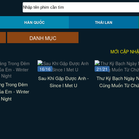
HÀN QUỐC
THÁI LAN
DANH MỤC
MỚI CẬP NHẬ
16/16
21/21
Sau Khi Gặp Được Anh -
Thư Ký Bạch Ngày 
ng Trong Đêm
Since I Met U
Cũng Muốn Từ Ch
a Em - Winter
Night