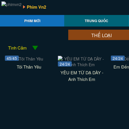
Phim Vn2
PHIM MỚI
TRUNG QUỐC
THỂ LOẠI
Tình Cảm
45/45
24/24
24/24
Tôi Thân Yêu
Em Đến
YÊU EM TỪ DẠ DÀY -
Anh Thích Em