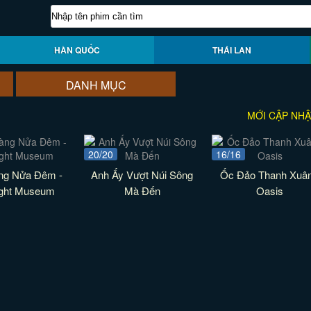
HÀN QUỐC
THÁI LAN
DANH MỤC
MỚI CẬP NHẬ
20/20
16/16
ng Nửa Đêm -
Anh Ấy Vượt Núi Sông
Ốc Đảo Thanh Xuân
ight Museum
Mà Đến
Oasis