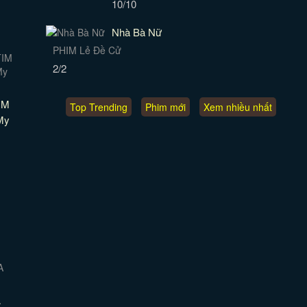
10/10
Nhà Bà Nữ
PHIM Lẻ Đề Cử
2/2
IM
Top Trending
Phim mới
Xem nhiều nhất
My
A