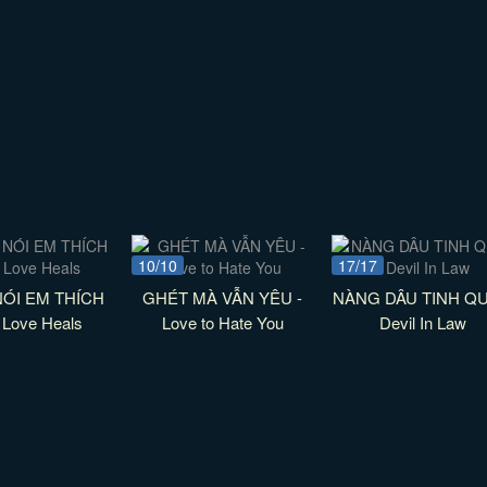
10/10
17/17
ÓI EM THÍCH
GHÉT MÀ VẪN YÊU -
NÀNG DÂU TINH QUÁ
 Love Heals
Love to Hate You
Devil In Law