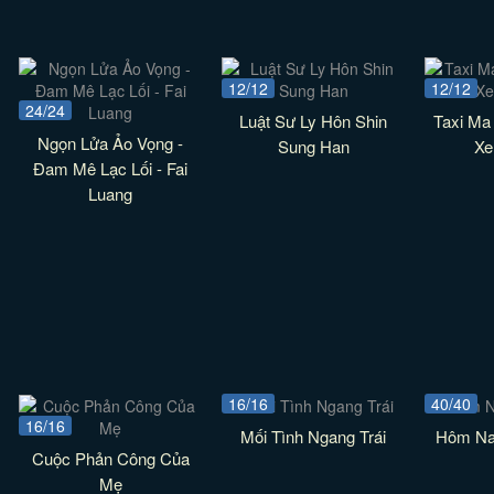
12/12
12/12
24/24
Luật Sư Ly Hôn Shin
Taxi Ma
Ngọn Lửa Ảo Vọng -
Sung Han
Xe
Đam Mê Lạc Lối - Fai
Luang
16/16
40/40
16/16
Mối Tình Ngang Trái
Hôm Na
Cuộc Phản Công Của
Mẹ