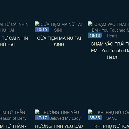
10/10
18/18
 TỪ CÁI NHÌN
CỬA TIỆM MA NỮ TÁI
CHẠM VÀO TRÁI T
HỨ HAI
SINH
EM - You Touched 
Heart
17/17
35/35
IM TỬ THẦN -
HƯƠNG TÌNH YÊU DẤU
KHI PHỤ NỮ TỎ