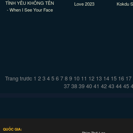
TÌNH YÊU KHÔNG TÊN
Love 2023
Kokdu S
- When I See Your Face
Trang trước
1
2
3
4
5
6
7
8
9
10
11
12
13
14
15
16
17
37
38
39
40
41
42
43
44
45
QUỐC GIA:
Phim Thái Lan