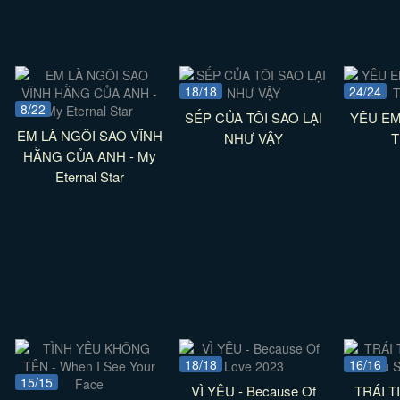
18/18
24/24
8/22
SẾP CỦA TÔI SAO LẠI
YÊU EM
EM LÀ NGÔI SAO VĨNH
NHƯ VẬY
T
HẰNG CỦA ANH - My
Eternal Star
18/18
16/16
15/15
VÌ YÊU - Because Of
TRÁI T