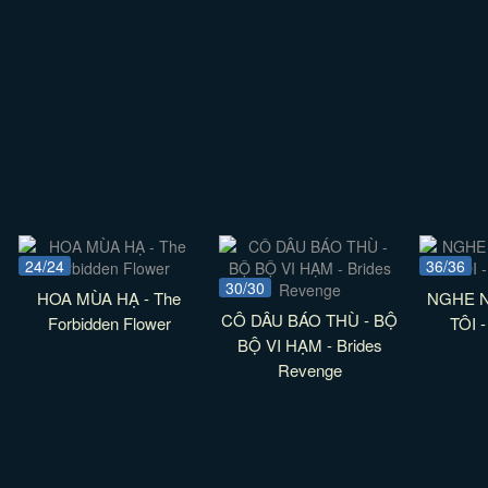
24/24
36/36
30/30
HOA MÙA HẠ - The
NGHE N
CÔ DÂU BÁO THÙ - BỘ
Forbidden Flower
TÔI -
BỘ VI HẠM - Brides
Revenge