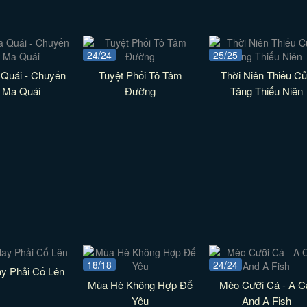
24/24
25/25
 Quái - Chuyến
Tuyệt Phối Tô Tâm
Thời Niên Thiếu C
 Ma Quái
Đường
Tăng Thiếu Niên
18/18
24/24
y Phải Cố Lên
Mùa Hè Không Hợp Để
Mèo Cưỡi Cá - A C
Yêu
And A Fish