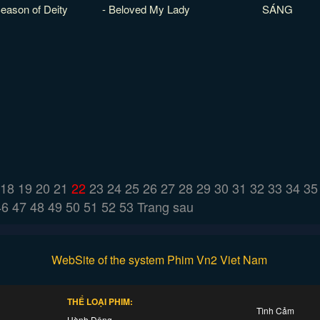
eason of Deity
- Beloved My Lady
SÁNG
18
19
20
21
22
23
24
25
26
27
28
29
30
31
32
33
34
35
46
47
48
49
50
51
52
53
Trang sau
WebSite of the system Phim Vn2 Viet Nam
THỂ LOẠI PHIM:
Tình Cảm
Hành Động