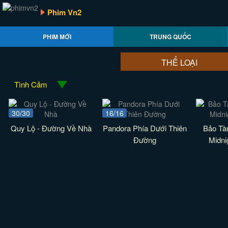
Phim Vn2
PHIM MỚI
TRUNG QUỐC
THỂ LOẠI
Tình Cảm
30/30
16/16
Quy Lộ - Đường Về Nhà
Pandora Phía Dưới Thiên
Bảo Tà
Đường
Midn