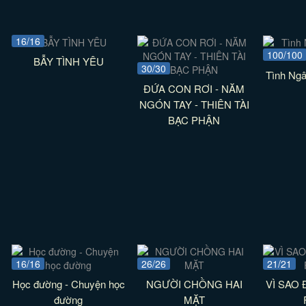
16/16
100/100
BẪY TÌNH YÊU
30/30
Tình Ngâ
ĐỨA CON RƠI - NĂM
NGÓN TAY - THIÊN TÀI
BẠC PHẬN
16/16
26/26
21/21
Học đường - Chuyện học
NGƯỜI CHỒNG HAI
VÌ SAO 
đường
MẶT