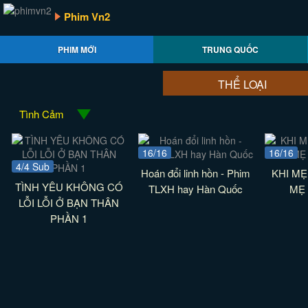
Phim Vn2
PHIM MỚI
TRUNG QUỐC
THỂ LOẠI
Tình Cảm
16/16
16/16
4/4 Sub
Hoán đổi linh hồn - Phim
KHI MẸ
TÌNH YÊU KHÔNG CÓ
TLXH hay Hàn Quốc
MẸ 
LỖI LỖI Ở BẠN THÂN
PHẦN 1