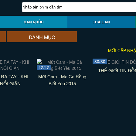
HÀN QUỐC
THÁI LAN
DANH MỤC
MỚI CẬP NHẬ
30/30
12/12
THẾ GIỚI TIN ĐỒ
 RA TAY - KHI
Mứt Cam - Ma Cà Rồng
NỔI GIẬN
Biết Yêu 2015