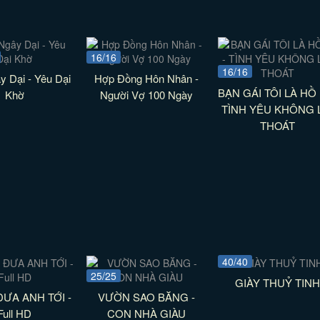
16/16
16/16
y Dại - Yêu Dại
Hợp Đồng Hôn Nhân -
BẠN GÁI TÔI LÀ HỒ 
Khờ
Người Vợ 100 Ngày
TÌNH YÊU KHÔNG 
THOÁT
40/40
25/25
GIÀY THUỶ TIN
ĐƯA ANH TỚI -
VƯỜN SAO BĂNG -
Full HD
CON NHÀ GIÀU