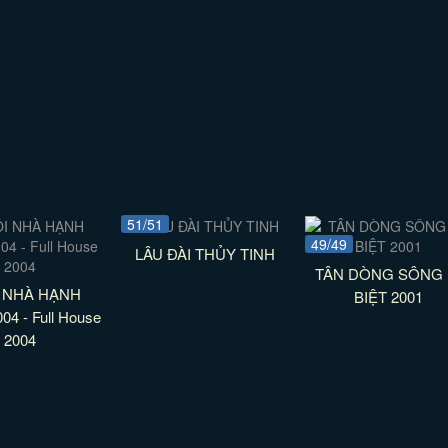
51/51
49/49
LÂU ĐÀI THỦY TINH
TÂN DÒNG SÔNG 
 NHÀ HẠNH
BIỆT 2001
4 - Full House
2004