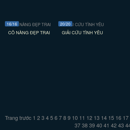
16/16
20/20
CÔ NÀNG ĐẸP TRAI
GIẢI CỨU TÌNH YÊU
Trang trước
1
2
3
4
5
6
7
8
9
10
11
12
13
14
15
16
17
37
38
39
40
41
42
43
4