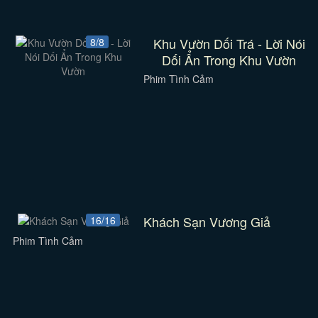
Khu Vườn Dối Trá - Lời Nói
8/8
Dối Ẩn Trong Khu Vườn
Phim Tình Cảm
Khách Sạn Vương Giả
16/16
Phim Tình Cảm