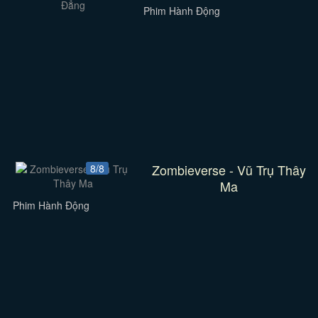
Phim Hành Động
Zombieverse - Vũ Trụ Thây
8/8
Ma
Phim Hành Động