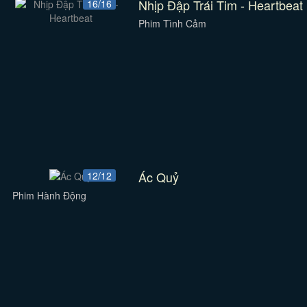
Nhịp Đập Trái Tim - Heartbeat
16/16
Phim Tình Cảm
Ác Quỷ
12/12
Phim Hành Động