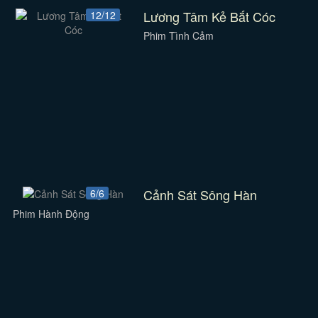
Lương Tâm Kẻ Bắt Cóc
12/12
Phim Tình Cảm
Cảnh Sát Sông Hàn
6/6
Phim Hành Động