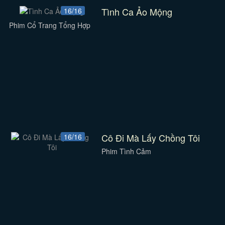
Tình Ca Ảo Mộng
16/16
Phim Cổ Trang Tổng Hợp
Cô Đi Mà Lấy Chồng Tôi
16/16
Phim Tình Cảm