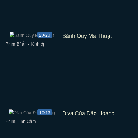
Bánh Quy Ma Thuật
20/20
Phim Bí ẩn - Kinh dị
Diva Của Đảo Hoang
12/12
Phim Tình Cảm