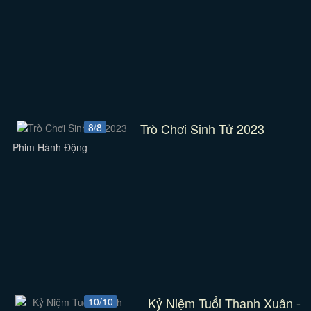
Trò Chơi Sinh Tử 2023
8/8
Phim Hành Động
Kỷ Niệm Tuổi Thanh Xuân -
10/10