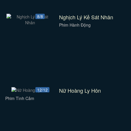
Nghịch Lý Kẻ Sát Nhân
8/8
Phim Hành Động
Nữ Hoàng Ly Hôn
12/12
Phim Tình Cảm