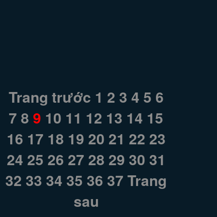
Trang trước
1
2
3
4
5
6
7
8
9
10
11
12
13
14
15
16
17
18
19
20
21
22
23
24
25
26
27
28
29
30
31
32
33
34
35
36
37
Trang
sau