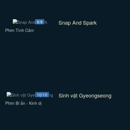
Snap And Spark
8/8
Phim Tình Cảm
Sinh vật Gyeongseong
10/10
Phim Bí ẩn - Kinh dị