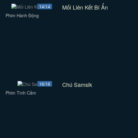
Mối Liên Kết Bí Ẩn
14/14
Phim Hành Động
Chú Samsik
16/16
Phim Tình Cảm