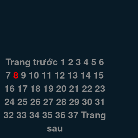
Trang trước
1
2
3
4
5
6
7
8
9
10
11
12
13
14
15
16
17
18
19
20
21
22
23
24
25
26
27
28
29
30
31
32
33
34
35
36
37
Trang
sau