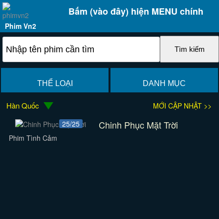
Bấm (vào đây) hiện MENU chính
Phim Vn2
THỂ LOẠI
DANH MỤC
Hàn Quốc
MỚI CẬP NHẬT >>
Chinh Phục Mặt Trời
25/25
Phim Tình Cảm