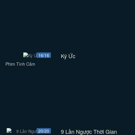
Ký Ức
16/16
Phim Tình Cảm
9 Lần Ngược Thời Gian
20/20