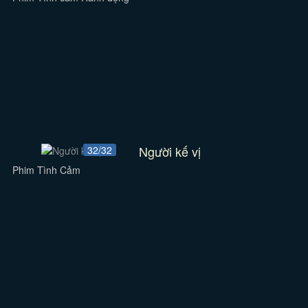
Người kế vị
32/32
Phim Tình Cảm