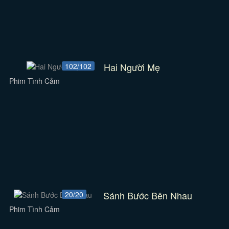
Hai Người Mẹ
102/102
Phim Tình Cảm
Sánh Bước Bên Nhau
20/20
Phim Tình Cảm