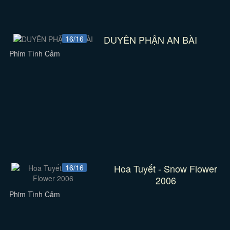
DUYÊN PHẬN AN BÀI
16/16
Phim Tình Cảm
Hoa Tuyết - Snow Flower
16/16
2006
Phim Tình Cảm