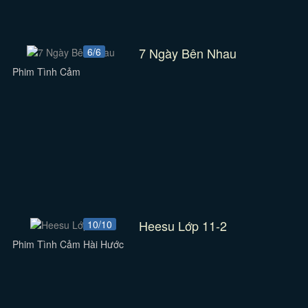
7 Ngày Bên Nhau
6/6
Phim Tình Cảm
Heesu Lớp 11-2
10/10
Phim Tình Cảm Hài Hước