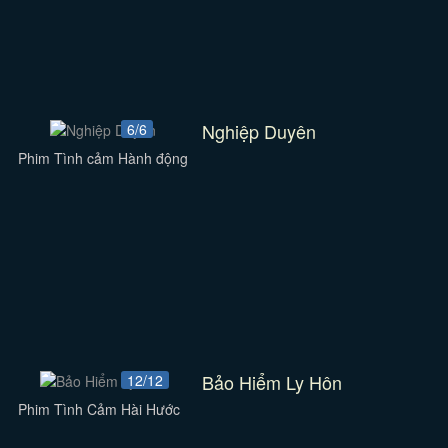
Nghiệp Duyên
6/6
Phim Tình cảm Hành động
Bảo Hiểm Ly Hôn
12/12
Phim Tình Cảm Hài Hước