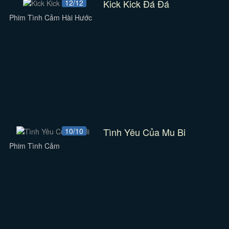
Kick Kick Đá Đá
12/12
Phim Tình Cảm Hài Hước
Tình Yêu Của Mu Bi
10/10
Phim Tình Cảm