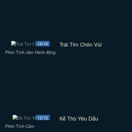
Trái Tim Chôn Vùi
16/16
Phim Tình cảm Hành động
Kẻ Thù Yêu Dấu
12/12
Phim Tình Cảm