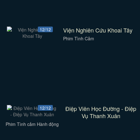
Viện Nghiên Cứu Khoai Tây
12/12
Phim Tình Cảm
Điệp Viên Học Đường - Điệp
12/12
Vụ Thanh Xuân
Phim Tình cảm Hành động