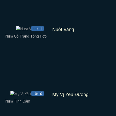
Nuốt Vàng
11/11
Phim Cổ Trang Tổng Hợp
Mỹ Vị Yêu Đương
10/10
Phim Tình Cảm