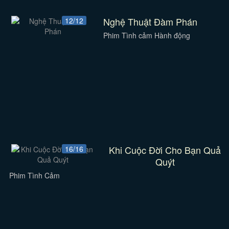
Nghệ Thuật Đàm Phán
12/12
Phim Tình cảm Hành động
Khi Cuộc Đời Cho Bạn Quả
16/16
Quýt
Phim Tình Cảm