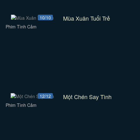
Mùa Xuân Tuổi Trẻ
10/10
Phim Tình Cảm
Một Chén Say Tình
12/12
Phim Tình Cảm