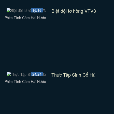
Biệt đội tơ hồng VTV3
16/16
Phim Tình Cảm Hài Hước
Thực Tập Sinh Cổ Hủ
24/24
Phim Tình Cảm Hài Hước