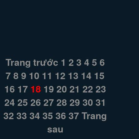
Trang trước
1
2
3
4
5
6
7
8
9
10
11
12
13
14
15
16
17
18
19
20
21
22
23
24
25
26
27
28
29
30
31
32
33
34
35
36
37
Trang
sau