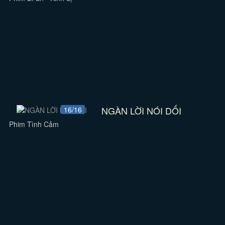
NGÀN LỜI NÓI DỐI
16/16
Phim Tình Cảm