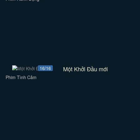
Một Khởi Đầu mới
16/16
Phim Tình Cảm