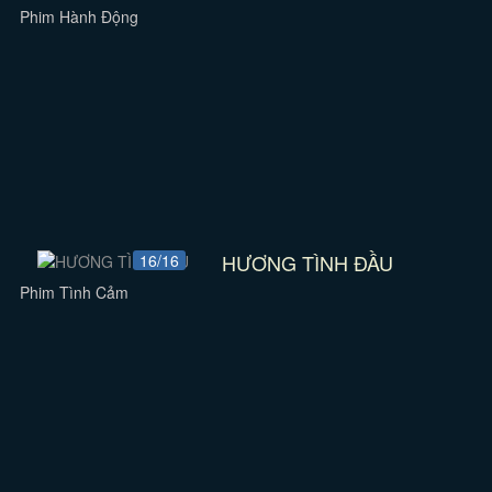
Phim Hành Động
HƯƠNG TÌNH ĐẦU
16/16
Phim Tình Cảm