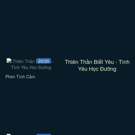
Thiên Thần Biết Yêu - Tình
20/20
Yêu Học Đường
Phim Tình Cảm