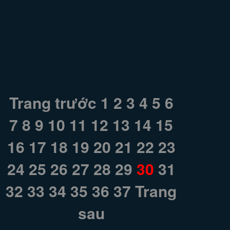
Trang trước
1
2
3
4
5
6
7
8
9
10
11
12
13
14
15
16
17
18
19
20
21
22
23
24
25
26
27
28
29
30
31
32
33
34
35
36
37
Trang
sau