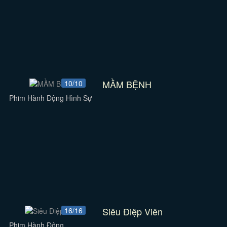
MẦM BỆNH
10/10
Phim Hành Động Hình Sự
Siêu Điệp Viên
16/16
Phim Hành Động