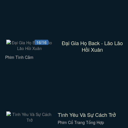
Đại Gia Họ Back - Lão Lão
16/16
Hồi Xuân
Phim Tình Cảm
Tình Yêu Và Sự Cách Trở
Phim Cổ Trang Tổng Hợp