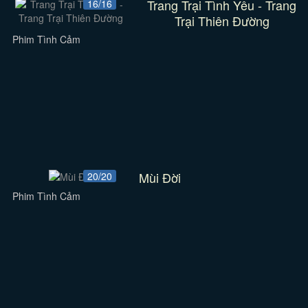
Trang Trại Tình Yêu - Trang
16/16
Trại Thiên Đường
Phim Tình Cảm
Mùi Đời
20/20
Phim Tình Cảm