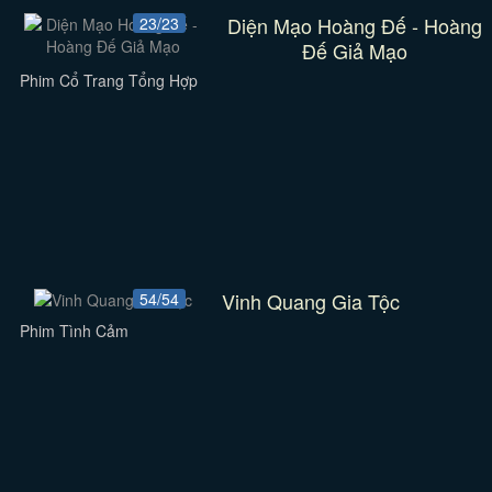
Diện Mạo Hoàng Đế - Hoàng
23/23
Đế Giả Mạo
Phim Cổ Trang Tổng Hợp
Vinh Quang Gia Tộc
54/54
Phim Tình Cảm