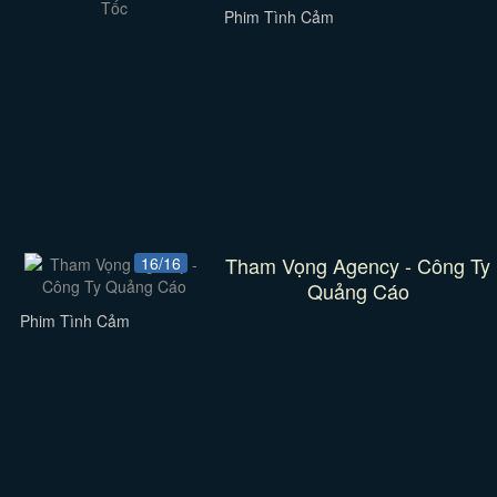
Phim Tình Cảm
Tham Vọng Agency - Công Ty
16/16
Quảng Cáo
Phim Tình Cảm