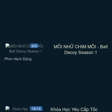
MỒI NHỬ CHIM MỒI - Bait
6/6
Decoy Season 1
Phim Hành Động
Khóa Học Yêu Cấp Tốc
16/16