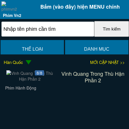
Bấm (vào đây) hiện MENU chính
Phim Vn2
THỂ LOẠI
DANH MỤC
Hàn Quốc
MỚI CẬP NHẬT >>
Vinh Quang Trong Thù Hận
8/8
Phần 2
Phim Hành Động