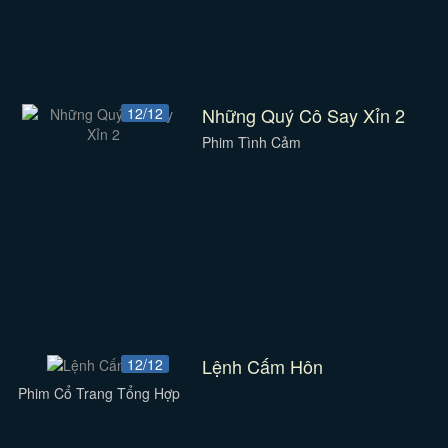
Những Quý Cô Say Xỉn 2
12/12
Phim Tình Cảm
Lệnh Cấm Hôn
12/12
Phim Cổ Trang Tổng Hợp