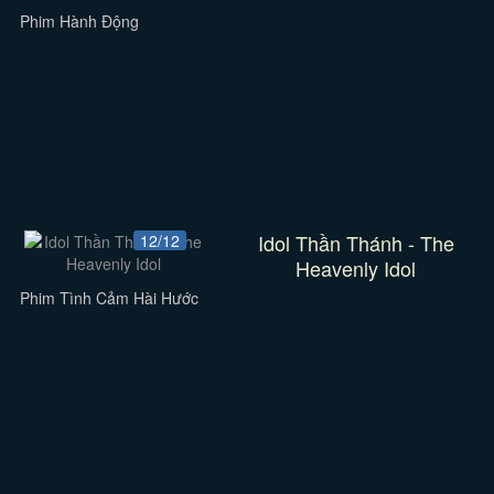
Phim Hành Động
Idol Thần Thánh - The
12/12
Heavenly Idol
Phim Tình Cảm Hài Hước