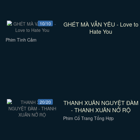
GHÉT MÀ VẪN YÊU - Love to
10/10
Hate You
Phim Tình Cảm
THANH XUÂN NGUYỆT ĐÀM
20/20
- THANH XUÂN NỞ RỘ
Phim Cổ Trang Tổng Hợp