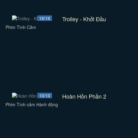
Trolley - Khởi Đầu
16/16
Phim Tình Cảm
Hoàn Hồn Phần 2
10/10
Phim Tình cảm Hành động